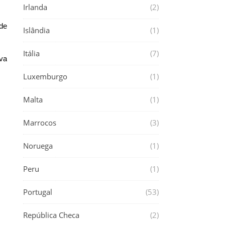
Irlanda
(2)
 de
Islândia
(1)
Itália
(7)
va
Luxemburgo
(1)
Malta
(1)
Marrocos
(3)
Noruega
(1)
Peru
(1)
Portugal
(53)
República Checa
(2)