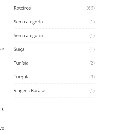
Roteiros
(66)
Sem categoria
(1)
Sem categoria
(1)
sar
Suiça
(1)
Tunísia
(2)
Turquia
(3)
Viagens Baratas
(1)
e),
vo