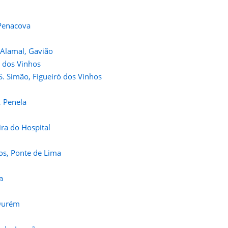
 Penacova
 Alamal, Gavião
ó dos Vinhos
S. Simão, Figueiró dos Vinhos
, Penela
ira do Hospital
ãos, Ponte de Lima
a
 Ourém