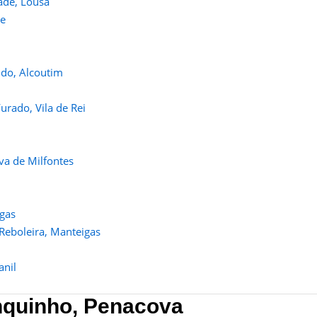
ade, Lousã
de
ndo, Alcoutim
i
urado, Vila de Rei
va de Milfontes
igas
 Reboleira, Manteigas
anil
nquinho,
Penacova