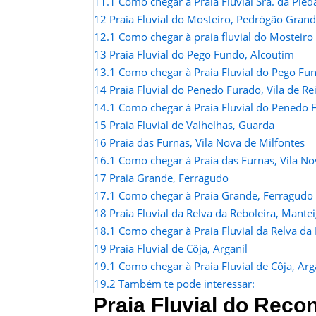
11.1
Como chegar à Praia Fluvial Sra. da Pied
12
Praia Fluvial do Mosteiro, Pedrógão Gran
12.1
Como chegar à praia fluvial do Mosteiro
13
Praia Fluvial do Pego Fundo, Alcoutim
13.1
Como chegar à Praia Fluvial do Pego Fu
14
Praia Fluvial do Penedo Furado, Vila de Re
14.1
Como chegar à Praia Fluvial do Penedo F
15
Praia Fluvial de Valhelhas, Guarda
16
Praia das Furnas, Vila Nova de Milfontes
16.1
Como chegar à Praia das Furnas, Vila No
17
Praia Grande, Ferragudo
17.1
Como chegar à Praia Grande, Ferragudo
18
Praia Fluvial da Relva da Reboleira, Mante
18.1
Como chegar à Praia Fluvial da Relva da
19
Praia Fluvial de Côja, Arganil
19.1
Como chegar à Praia Fluvial de Côja, Arg
19.2
Também te pode interessar:
Praia Fluvial do Reco