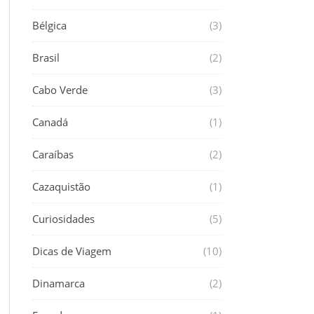
Bélgica
(3)
Brasil
(2)
Cabo Verde
(3)
Canadá
(1)
Caraíbas
(2)
Cazaquistão
(1)
Curiosidades
(5)
Dicas de Viagem
(10)
Dinamarca
(2)