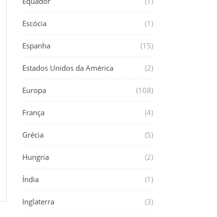
Equador
(1)
Escócia
(1)
Espanha
(15)
Estados Unidos da América
(2)
Europa
(108)
França
(4)
Grécia
(5)
Hungria
(2)
Índia
(1)
Inglaterra
(3)