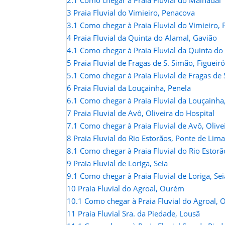
2.1
Como chegar à Praia Fluvial do Malhadal
3
Praia Fluvial do Vimieiro, Penacova
3.1
Como chegar à Praia Fluvial do Vimieiro,
4
Praia Fluvial da Quinta do Alamal, Gavião
4.1
Como chegar à Praia Fluvial da Quinta do
5
Praia Fluvial de Fragas de S. Simão, Figueir
5.1
Como chegar à Praia Fluvial de Fragas de 
6
Praia Fluvial da Louçainha, Penela
6.1
Como chegar à Praia Fluvial da Louçainha
7
Praia Fluvial de Avô, Oliveira do Hospital
7.1
Como chegar à Praia Fluvial de Avô, Olive
8
Praia Fluvial do Rio Estorãos, Ponte de Lima
8.1
Como chegar à Praia Fluvial do Rio Estor
9
Praia Fluvial de Loriga, Seia
9.1
Como chegar à Praia Fluvial de Loriga, Sei
10
Praia Fluvial do Agroal, Ourém
10.1
Como chegar à Praia Fluvial do Agroal,
11
Praia Fluvial Sra. da Piedade, Lousã