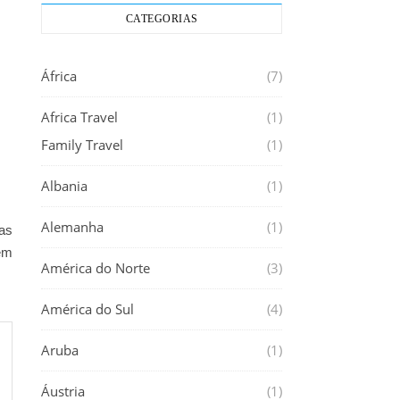
CATEGORIAS
África
(7)
Africa Travel
(1)
Family Travel
(1)
Albania
(1)
Alemanha
(1)
ras
têm
América do Norte
(3)
América do Sul
(4)
Aruba
(1)
Áustria
(1)