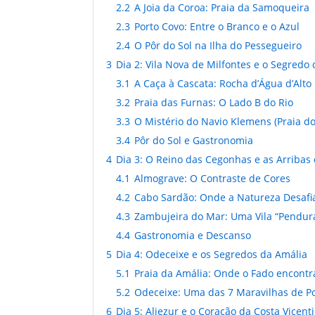
2.2
A Joia da Coroa: Praia da Samoqueira
2.3
Porto Covo: Entre o Branco e o Azul
2.4
O Pôr do Sol na Ilha do Pessegueiro
3
Dia 2: Vila Nova de Milfontes e o Segredo
3.1
A Caça à Cascata: Rocha d’Água d’Alto
3.2
Praia das Furnas: O Lado B do Rio
3.3
O Mistério do Navio Klemens (Praia do
3.4
Pôr do Sol e Gastronomia
4
Dia 3: O Reino das Cegonhas e as Arribas
4.1
Almograve: O Contraste de Cores
4.2
Cabo Sardão: Onde a Natureza Desafia
4.3
Zambujeira do Mar: Uma Vila “Pendu
4.4
Gastronomia e Descanso
5
Dia 4: Odeceixe e os Segredos da Amália
5.1
Praia da Amália: Onde o Fado encontr
5.2
Odeceixe: Uma das 7 Maravilhas de P
6
Dia 5: Aljezur e o Coração da Costa Vicent