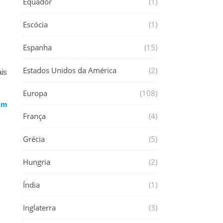
Equador
(1)
Escócia
(1)
Espanha
(15)
Estados Unidos da América
(2)
ais
Europa
(108)
um
França
(4)
Grécia
(5)
Hungria
(2)
Índia
(1)
Inglaterra
(3)