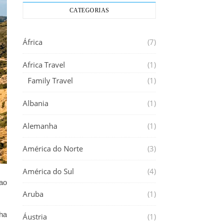
CATEGORIAS
África
(7)
Africa Travel
(1)
Family Travel
(1)
Albania
(1)
Alemanha
(1)
América do Norte
(3)
América do Sul
(4)
 ao
Aruba
(1)
ha
Áustria
(1)