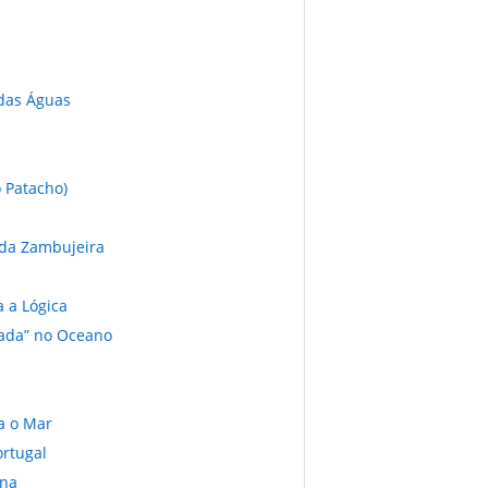
 das Águas
 Patacho)
 da Zambujeira
 a Lógica
rada” no Oceano
a o Mar
ortugal
ina