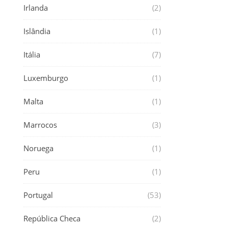
Irlanda
(2)
Islândia
(1)
Itália
(7)
Luxemburgo
(1)
Malta
(1)
Marrocos
(3)
Noruega
(1)
Peru
(1)
Portugal
(53)
República Checa
(2)