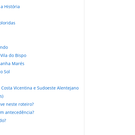
a História
oloridas
undo
Vila do Bispo
 Ganha Marés
o Sol
a Costa Vicentina e Sudoeste Alentejano
s)
ve neste roteiro?
com antecedência?
do?