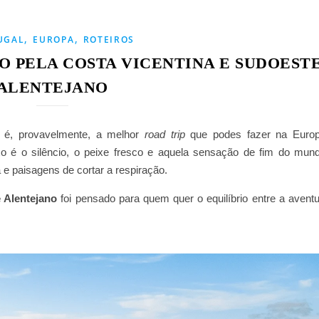
,
,
UGAL
EUROPA
ROTEIROS
O PELA COSTA VICENTINA E SUDOEST
ALENTEJANO
l é, provavelmente, a melhor
road trip
que podes fazer na Europ
xo é o silêncio, o peixe fresco e aquela sensação de fim do mund
a e paisagens de cortar a respiração.
e Alentejano
foi pensado para quem quer o equilíbrio entre a avent