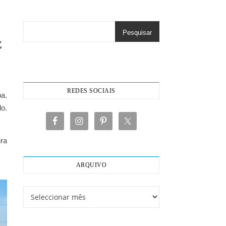
Pesquisar
E
REDES SOCIAIS
a.
o.
ura
ARQUIVO
Arquivo