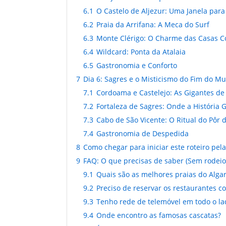
6.1
O Castelo de Aljezur: Uma Janela para 
6.2
Praia da Arrifana: A Meca do Surf
6.3
Monte Clérigo: O Charme das Casas C
6.4
Wildcard: Ponta da Atalaia
6.5
Gastronomia e Conforto
7
Dia 6: Sagres e o Misticismo do Fim do M
7.1
Cordoama e Castelejo: As Gigantes de 
7.2
Fortaleza de Sagres: Onde a História
7.3
Cabo de São Vicente: O Ritual do Pôr d
7.4
Gastronomia de Despedida
8
Como chegar para iniciar este roteiro pel
9
FAQ: O que precisas de saber (Sem rodeio
9.1
Quais são as melhores praias do Algar
9.2
Preciso de reservar os restaurantes 
9.3
Tenho rede de telemóvel em todo o la
9.4
Onde encontro as famosas cascatas?