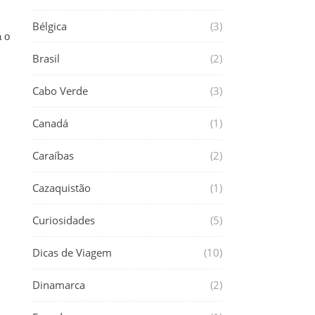
Bélgica
(3)
a o
Brasil
(2)
Cabo Verde
(3)
Canadá
(1)
Caraíbas
(2)
Cazaquistão
(1)
Curiosidades
(5)
Dicas de Viagem
(10)
Dinamarca
(2)