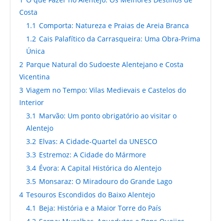
1
O que Fazer no Alentejo: Os Melhores Destinos de
Costa
1.1
Comporta: Natureza e Praias de Areia Branca
1.2
Cais Palafítico da Carrasqueira: Uma Obra-Prima
Única
2
Parque Natural do Sudoeste Alentejano e Costa
Vicentina
3
Viagem no Tempo: Vilas Medievais e Castelos do
Interior
3.1
Marvão: Um ponto obrigatório ao visitar o
Alentejo
3.2
Elvas: A Cidade-Quartel da UNESCO
3.3
Estremoz: A Cidade do Mármore
3.4
Évora: A Capital Histórica do Alentejo
3.5
Monsaraz: O Miradouro do Grande Lago
4
Tesouros Escondidos do Baixo Alentejo
4.1
Beja: História e a Maior Torre do País