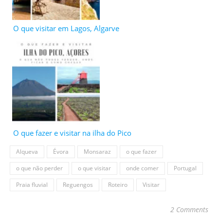
O que visitar em Lagos, Algarve
O que fazer e visitar na ilha do Pico
Alqueva
Évora
Monsaraz
o que fazer
o que não perder
o que visitar
onde comer
Portugal
Praia fluvial
Reguengos
Roteiro
Visitar
2 Comments