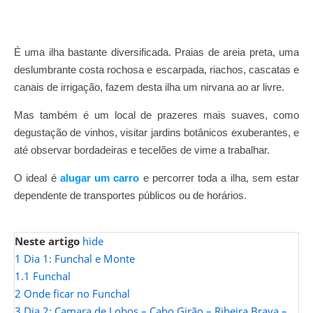
É uma ilha bastante diversificada. Praias de areia preta, uma
deslumbrante costa rochosa e escarpada, riachos, cascatas e
canais de irrigação, fazem desta ilha um nirvana ao ar livre.
Mas também é um local de prazeres mais suaves, como
degustação de vinhos, visitar jardins botânicos exuberantes, e
até observar bordadeiras e tecelões de vime a trabalhar.
O ideal é
alugar um carro
e percorrer toda a ilha, sem estar
.
dependente de transportes públicos ou de horários
Neste artigo
hide
1
Dia 1: Funchal e Monte
1.1
Funchal
2
Onde ficar no Funchal
3
Dia 2: Camara de Lobos – Cabo Girão – Ribeira Brava –