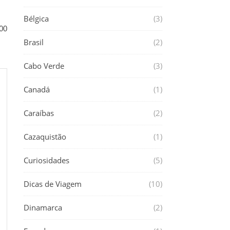
Bélgica
(3)
00
Brasil
(2)
Cabo Verde
(3)
Canadá
(1)
Caraíbas
(2)
Cazaquistão
(1)
Curiosidades
(5)
Dicas de Viagem
(10)
Dinamarca
(2)