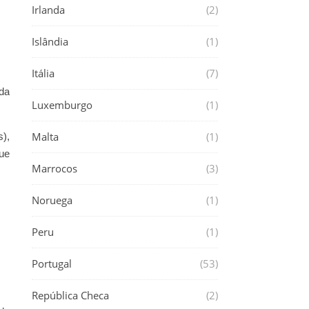
Irlanda
(2)
Islândia
(1)
Itália
(7)
nda
Luxemburgo
(1)
Malta
(1)
),
ue
Marrocos
(3)
Noruega
(1)
Peru
(1)
Portugal
(53)
República Checa
(2)