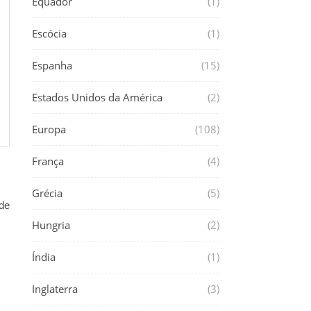
Equador
(1)
Escócia
(1)
Espanha
(15)
Estados Unidos da América
(2)
Europa
(108)
França
(4)
Grécia
(5)
de
Hungria
(2)
Índia
(1)
Inglaterra
(3)