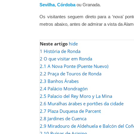
Sevilha
,
Córdoba
ou Granada.
Os visitantes seguem direto para a ‘nova’ po
metros abaixo, antes de admirar a vista da Al
Neste artigo
hide
1
História de Ronda
2
O que visitar em Ronda
2.1
A Nova Ponte (Puente Nuevo)
2.2
Praça de Touros de Ronda
2.3
Banhos Árabes
2.4
Palácio Mondragón
2.5
Palacio del Rey Moro y La Mina
2.6
Muralhas árabes e portões da cidade
2.7
Plaza Duquesa de Parcent
2.8
Jardines de Cuenca
2.9
Miradouro de Aldehuela e Balcón del Coñ
2.10
Ruínas de Acinipo