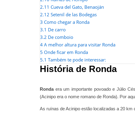
2.11
Cueva del Gato, Benaoján
2.12
Setenil de las Bodegas
3
Como chegar a Ronda
3.1
De carro
3.2
De comboio
4
A melhor altura para visitar Ronda
5
Onde ficar em Ronda
5.1
Também te pode interessar:
História de Ronda
Ronda
era um importante povoado e Júlio Césa
(Acinipo era o nome romano de Ronda). Por aqui 
As ruínas de Acinipo estão localizadas a 20 km