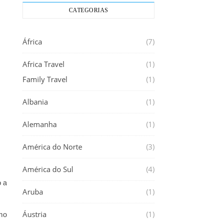
CATEGORIAS
África
(7)
Africa Travel
(1)
Family Travel
(1)
Albania
(1)
Alemanha
(1)
América do Norte
(3)
América do Sul
(4)
o a
Aruba
(1)
Áustria
(1)
omo