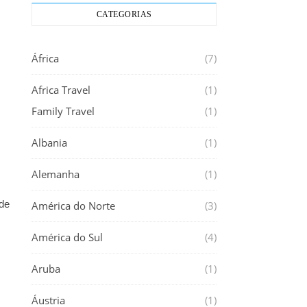
CATEGORIAS
África
(7)
Africa Travel
(1)
Family Travel
(1)
Albania
(1)
Alemanha
(1)
de
América do Norte
(3)
América do Sul
(4)
Aruba
(1)
Áustria
(1)