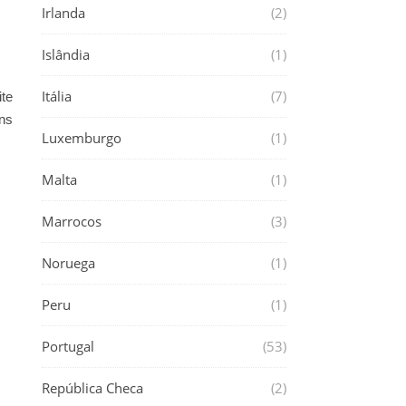
Irlanda
(2)
Islândia
(1)
Itália
(7)
ite
ns
Luxemburgo
(1)
Malta
(1)
Marrocos
(3)
Noruega
(1)
Peru
(1)
Portugal
(53)
República Checa
(2)