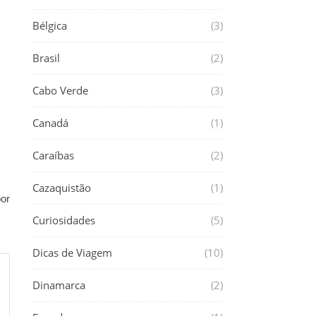
Bélgica
(3)
Brasil
(2)
Cabo Verde
(3)
Canadá
(1)
Caraíbas
(2)
Cazaquistão
(1)
or
Curiosidades
(5)
Dicas de Viagem
(10)
Dinamarca
(2)