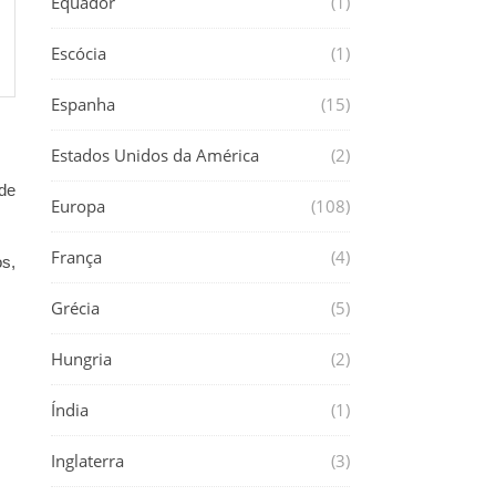
Equador
(1)
Escócia
(1)
Espanha
(15)
Estados Unidos da América
(2)
de
Europa
(108)
França
(4)
s,
Grécia
(5)
Hungria
(2)
Índia
(1)
Inglaterra
(3)