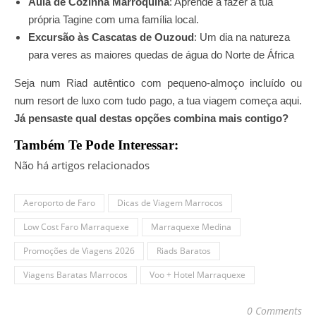
Aula de Cozinha Marroquina
: Aprende a fazer a tua
própria Tagine com uma família local.
Excursão às Cascatas de Ouzoud
: Um dia na natureza
para veres as maiores quedas de água do Norte de África
Seja num Riad autêntico com pequeno-almoço incluído ou
num resort de luxo com tudo pago, a tua viagem começa aqui.
Já pensaste qual destas opções combina mais contigo?
Também Te Pode Interessar:
Não há artigos relacionados
Aeroporto de Faro
Dicas de Viagem Marrocos
Low Cost Faro Marraquexe
Marraquexe Medina
Promoções de Viagens 2026
Riads Baratos
Viagens Baratas Marrocos
Voo + Hotel Marraquexe
0 Comments