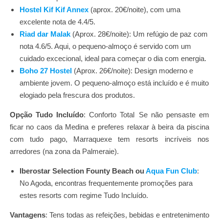
Hostel Kif Kif Annex
(aprox. 20€/noite), com uma
excelente nota de 4.4/5.
Riad dar Malak
(Aprox. 28€/noite): Um refúgio de paz com
nota 4.6/5. Aqui, o pequeno-almoço é servido com um
cuidado excecional, ideal para começar o dia com energia.
Boho 27 Hostel
(Aprox. 26€/noite): Design moderno e
ambiente jovem. O pequeno-almoço está incluído e é muito
elogiado pela frescura dos produtos.
Opção Tudo Incluído
: Conforto Total
Se não pensaste em
ficar no caos da Medina e preferes relaxar à beira da piscina
com tudo pago, Marraquexe tem resorts incríveis nos
arredores (na zona da Palmeraie).
Iberostar Selection Founty Beach ou
Aqua Fun Club
:
No Agoda, encontras frequentemente promoções para
estes resorts com regime Tudo Incluído.
Vantagens
: Tens todas as refeições, bebidas e entretenimento