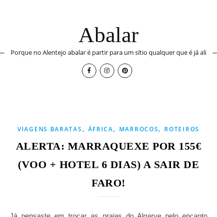
Abalar
Porque no Alentejo abalar é partir para um sítio qualquer que é já ali
,
,
,
VIAGENS BARATAS
ÁFRICA
MARROCOS
ROTEIROS
ALERTA: MARRAQUEXE POR 155€
(VOO + HOTEL 6 DIAS) A SAIR DE
FARO!
Já pensaste em trocar as praias do Algarve pelo encanto