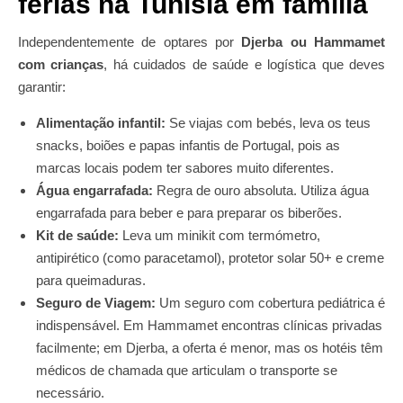
férias na Tunísia em família
Independentemente de optares por
Djerba ou Hammamet
com crianças
, há cuidados de saúde e logística que deves
garantir:
Alimentação infantil:
Se viajas com bebés, leva os teus
snacks, boiões e papas infantis de Portugal, pois as
marcas locais podem ter sabores muito diferentes.
Água engarrafada:
Regra de ouro absoluta. Utiliza água
engarrafada para beber e para preparar os biberões.
Kit de saúde:
Leva um minikit com termómetro,
antipirético (como paracetamol), protetor solar 50+ e creme
para queimaduras.
Seguro de Viagem:
Um seguro com cobertura pediátrica é
indispensável. Em Hammamet encontras clínicas privadas
facilmente; em Djerba, a oferta é menor, mas os hotéis têm
médicos de chamada que articulam o transporte se
necessário.