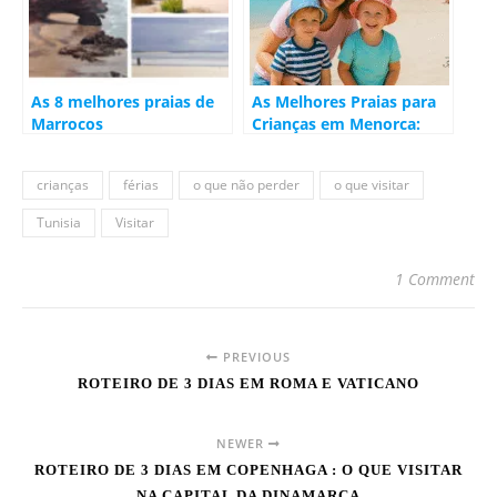
As 8 melhores praias de
As Melhores Praias para
Marrocos
Crianças em Menorca:
Férias em Família
crianças
férias
o que não perder
o que visitar
Tunisia
Visitar
1 Comment
PREVIOUS
ROTEIRO DE 3 DIAS EM ROMA E VATICANO
NEWER
ROTEIRO DE 3 DIAS EM COPENHAGA : O QUE VISITAR
NA CAPITAL DA DINAMARCA