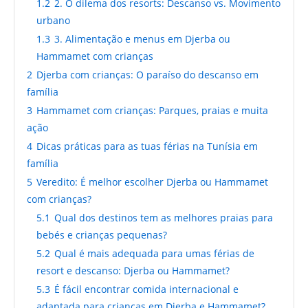
1.2
2. O dilema dos resorts: Descanso vs. Movimento
urbano
1.3
3. Alimentação e menus em Djerba ou
Hammamet com crianças
2
Djerba com crianças: O paraíso do descanso em
família
3
Hammamet com crianças: Parques, praias e muita
ação
4
Dicas práticas para as tuas férias na Tunísia em
família
5
Veredito: É melhor escolher Djerba ou Hammamet
com crianças?
5.1
Qual dos destinos tem as melhores praias para
bebés e crianças pequenas?
5.2
Qual é mais adequada para umas férias de
resort e descanso: Djerba ou Hammamet?
5.3
É fácil encontrar comida internacional e
adaptada para crianças em Djerba e Hammamet?