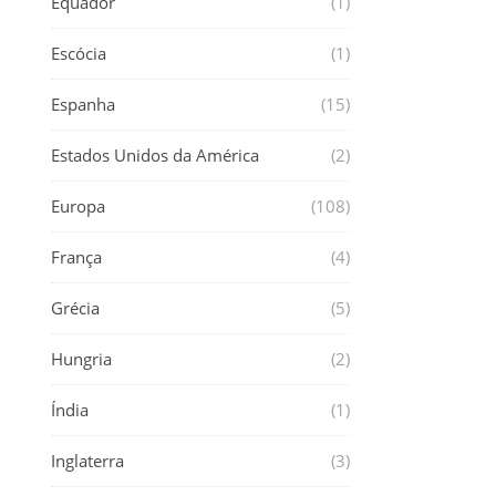
Equador
(1)
Escócia
(1)
Espanha
(15)
Estados Unidos da América
(2)
Europa
(108)
França
(4)
Grécia
(5)
Hungria
(2)
Índia
(1)
Inglaterra
(3)