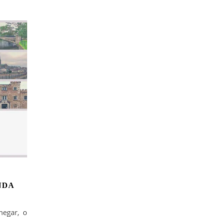
NDA
hegar, o