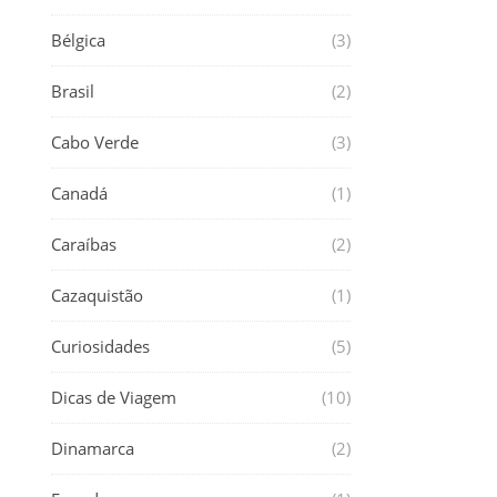
Bélgica
(3)
Brasil
(2)
Cabo Verde
(3)
Canadá
(1)
Caraíbas
(2)
Cazaquistão
(1)
Curiosidades
(5)
Dicas de Viagem
(10)
Dinamarca
(2)