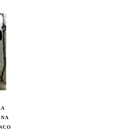
LA
 NA
ENCO