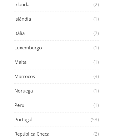
Irlanda
(2)
Islândia
(1)
Itália
(7)
Luxemburgo
(1)
Malta
(1)
Marrocos
(3)
Noruega
(1)
Peru
(1)
Portugal
(53)
República Checa
(2)