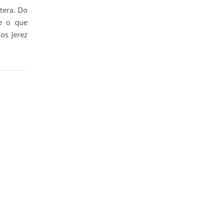
ntera. Do
be o que
os Jerez