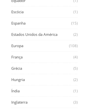
Equador
(1)
Escócia
(1)
Espanha
(15)
Estados Unidos da América
(2)
Europa
(108)
França
(4)
Grécia
(5)
Hungria
(2)
Índia
(1)
Inglaterra
(3)