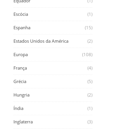
Equador
(1)
Escócia
(1)
Espanha
(15)
Estados Unidos da América
(2)
Europa
(108)
França
(4)
Grécia
(5)
Hungria
(2)
Índia
(1)
Inglaterra
(3)