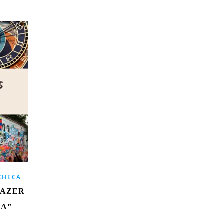
CHECA
FAZER
DA”