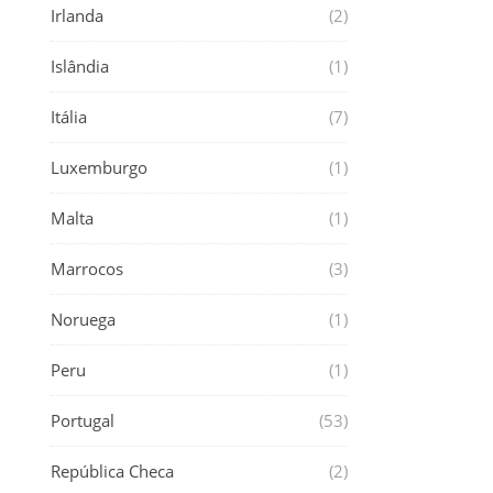
Irlanda
(2)
Islândia
(1)
Itália
(7)
Luxemburgo
(1)
Malta
(1)
Marrocos
(3)
Noruega
(1)
Peru
(1)
Portugal
(53)
República Checa
(2)