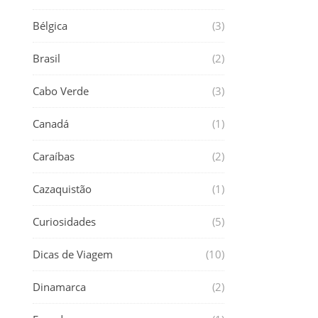
Bélgica
(3)
Brasil
(2)
Cabo Verde
(3)
Canadá
(1)
Caraíbas
(2)
Cazaquistão
(1)
Curiosidades
(5)
Dicas de Viagem
(10)
Dinamarca
(2)