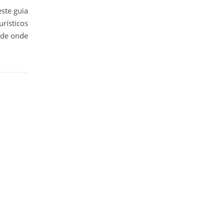
ste guia
rísticos
s de onde