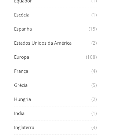
Equador
(1)
Escócia
(1)
Espanha
(15)
Estados Unidos da América
(2)
Europa
(108)
França
(4)
Grécia
(5)
Hungria
(2)
Índia
(1)
Inglaterra
(3)