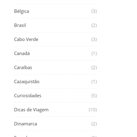
Bélgica
(3)
Brasil
(2)
Cabo Verde
(3)
Canadá
(1)
Caraíbas
(2)
Cazaquistão
(1)
Curiosidades
(5)
Dicas de Viagem
(10)
Dinamarca
(2)