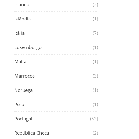
Irlanda
(2)
Islândia
(1)
Itália
(7)
Luxemburgo
(1)
Malta
(1)
Marrocos
(3)
Noruega
(1)
Peru
(1)
Portugal
(53)
República Checa
(2)