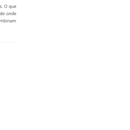
s. O que
ade onde
combinam